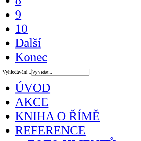
8
9
10
Další
Konec
Vyhledávání...
ÚVOD
AKCE
KNIHA O ŘÍMĚ
REFERENCE