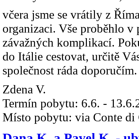
včera jsme se vrátily z Ří
organizaci. Vše proběhlo v
závažných komplikací. Pok
do Itálie cestovat, určitě V
společnost ráda doporučím.
Zdena V.
Termín pobytu: 6.6. - 13.6
Místo pobytu: via Conte di
Dana K. a Pavel K. - ub